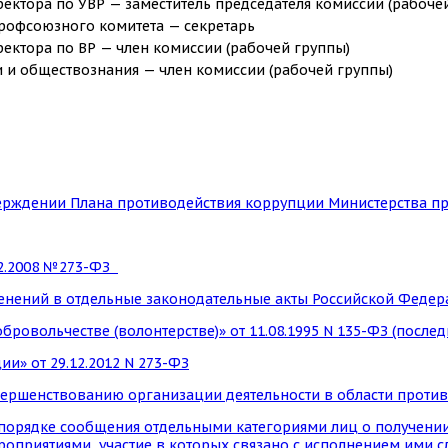
ректора по УВР — заместитель председателя комиссии (рабоче
рофсоюзного комитета — секретарь
ректора по ВР — член комиссии (рабочей группы)
и и обществознания — член комиссии (рабочей группы)
тверждении Плана противодействия коррупции Министерства п
12.2008 №273-ФЗ
менений в отдельные законодательные акты Российской Феде
ровольчестве (волонтерстве)» от 11.08.1995 N 135-ФЗ (послед
и» от 29.12.2012 N 273-ФЗ
совершенствованию организации деятельности в области проти
«О порядке сообщения отдельными категориями лиц о получен
риятиями, участие в которых связано с исполнением ими сл