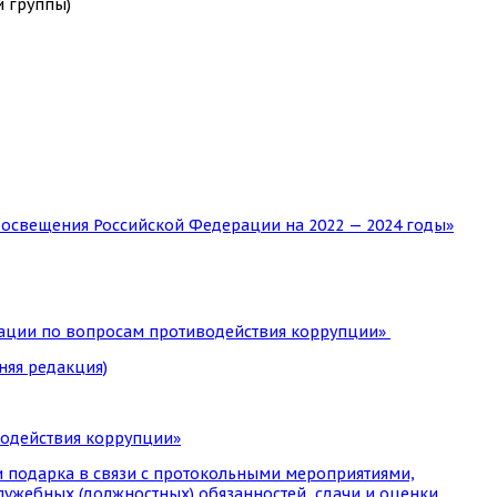
й группы)
росвещения Российской Федерации на 2022 — 2024 годы»
рации по вопросам противодействия коррупции»
няя редакция)
водействия коррупции»
ии подарка в связи с протокольными мероприятиями,
ужебных (должностных) обязанностей, сдачи и оценки