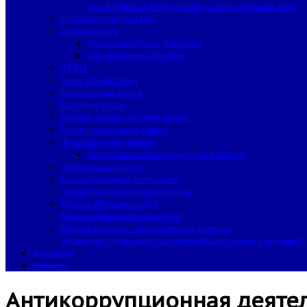
детей эффектов от воздействия устройств мобильной связи
Школьный спортивный клуб
Школьный театр
Театральный кружок «Закулисье»
Арт-пространство «ШоуМир»
ПДДТТ
Газета 101-я Весточка
Воспитательная работа
Кадетские классы
Музейная комната «История школы»
Защита персональных данных
Педагогам и сотрудникам
Реализация профориентационного минимума
Профсоюзная страничка
Антикоррупционная деятельность
Государственная итоговая аттестация
Детское объединение РДШ
Изучение финансовой грамотности
Ярмарка социально — педагогических инноваций
Независимая оценка качества условий образовательной деятельности
Фотоальбом
Контакты
Антикоррупционная деяте