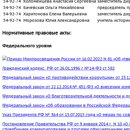
54-92-74
Коломейцева Анастасия Сергеевна
заместитель ди
54-92-74
Бачевская Ольга Михайловна
председатель п
54-92-74
Харитонова Елена Валерьевна
заместитель ди
54-92-74
Морозова Юлия Александровна
учитель истори
Нормативные правовые акты:
Федерального уровня
Приказ Минпросвещения России от 16.02.2022 N 81 «Об у
Гражданский кодекс РФ от 26.01.1996 г №14-ФЗ ст 582
Федеральный закон «О противодействии коррупции» от 25.
Федеральный закон от 22.12.2014 № 431-ФЗ «О внесении из
Федеральный закон «О благотворительной деятельности и доб
Федеральный закон «Об образовании в Российской Федераци
Указ Президента РФ № 364 от 15.07.2015 года «О мерах по 
Постановление Правительства РФ от 9 января 2014 г. N 10 
служебными командировками и другими официальными мероп