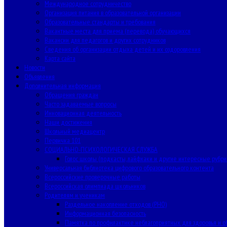
Международное сотрудничество
Организация питания в образовательной организации
Образовательные стандарты и требования
Вакантные места для приема (перевода) обучающихся
Вакансии для педагогов и других сотрудников
Сведения об организации отдыха детей и их оздоровления
Карта сайта
Новости
Объявления
Дополнительная информация
Обращения граждан
Часто задаваемые вопросы
Инновационная деятельность
Наши достижения
Школьный медиацентр
Первичка 101
СОЦИАЛЬНО-ПСИХОЛОГИЧЕСКАЯ СЛУЖБА
Голос школы (подкасты, лайфхаки и другие интересные рубри
Универсальная библиотека цифрового образовательного контента
Всероссийские проверочные работы
Всероссийская олимпиада школьников
Родителям и ученикам
Раздельное накопление отходов (РНО)
Информационная безопасность
Памятка по профилактике неблагоприятных для здоровья и о