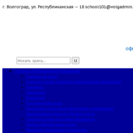
г. Волгоград, ул. Республиканская — 18
school101@volgadmin.
оф
Сведения об образовательной организации
Основные сведения
Структура и органы управления образовательной организацией
Документы
Образование
Руководство
Педагогический состав
Материально-техническое обеспечение и оснащенность
образовательного процесса. Доступная среда
Стипендии и меры поддержки обучающихся
Платные образовательные услуги
Финансово-хозяйственная деятельность