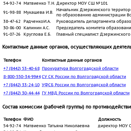
54-92-74
Матвиенко Т.Н.
Директор МОУ СШ №101
Начальник Дзержинского территор
91-98-88
Мукашева И.В.
по образованию администрации В
38-47-62
РадченкоИ.А.
Руководитель департамента образ
30-86-00
Калинин А.С.
Председатель комитета образовани
91-07-26
Круглова Е.Б.
Главный специалист Дзержинского
Контактные данные органов, осуществляющих деятель
Телефон
Контактные данные органов
+7 (8442) 53-40-68
Прокуратура Волгоградской области
8-800-550-34-99#4
СУ СК России по Волгоградской области
+7 (8442) 33-24-10
УФСБ России по Волгоградской области
+7 (8442) 30-44-44
ГУ МВД России по Волгоградской области
Состав комиссии (рабочей группы) по противодейств
Телефон
ФИО
Должность
54-92-74
Матвиенко Татьяна Николаевна
директор МОУ С