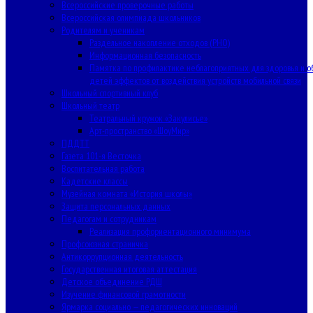
Всероссийские проверочные работы
Всероссийская олимпиада школьников
Родителям и ученикам
Раздельное накопление отходов (РНО)
Информационная безопасность
Памятка по профилактике неблагоприятных для здоровья и о
детей эффектов от воздействия устройств мобильной связи
Школьный спортивный клуб
Школьный театр
Театральный кружок «Закулисье»
Арт-пространство «ШоуМир»
ПДДТТ
Газета 101-я Весточка
Воспитательная работа
Кадетские классы
Музейная комната «История школы»
Защита персональных данных
Педагогам и сотрудникам
Реализация профориентационного минимума
Профсоюзная страничка
Антикоррупционная деятельность
Государственная итоговая аттестация
Детское объединение РДШ
Изучение финансовой грамотности
Ярмарка социально — педагогических инноваций