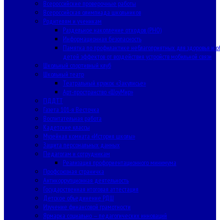
Всероссийские проверочные работы
Всероссийская олимпиада школьников
Родителям и ученикам
Раздельное накопление отходов (РНО)
Информационная безопасность
Памятка по профилактике неблагоприятных для здоровья и о
детей эффектов от воздействия устройств мобильной связи
Школьный спортивный клуб
Школьный театр
Театральный кружок «Закулисье»
Арт-пространство «ШоуМир»
ПДДТТ
Газета 101-я Весточка
Воспитательная работа
Кадетские классы
Музейная комната «История школы»
Защита персональных данных
Педагогам и сотрудникам
Реализация профориентационного минимума
Профсоюзная страничка
Антикоррупционная деятельность
Государственная итоговая аттестация
Детское объединение РДШ
Изучение финансовой грамотности
Ярмарка социально — педагогических инноваций