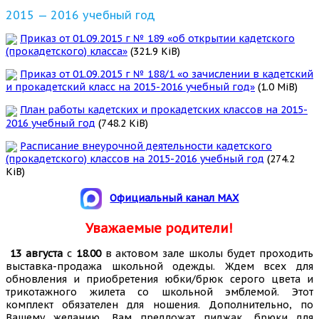
2015 — 2016 учебный год
Приказ от 01.09.2015 г № 189 «об открытии кадетского
(прокадетского) класса»
(321.9 KiB)
Приказ от 01.09.2015 г № 188/1 «о зачислении в кадетский
и прокадетский класс на 2015-2016 учебный год»
(1.0 MiB)
План работы кадетских и прокадетских классов на 2015-
2016 учебный год
(748.2 KiB)
Расписание внеурочной деятельности кадетского
(прокадетского) классов на 2015-2016 учебный год
(274.2
KiB)
Официальный канал MAX
Уважаемые родители!
13 августа
с
18.00
в актовом зале школы будет проходить
выставка-продажа школьной одежды. Ждем всех для
обновления и приобретения юбки/брюк серого цвета и
трикотажного жилета со школьной эмблемой. Этот
комплект обязателен для ношения. Дополнительно, по
Вашему желанию, Вам предложат пиджак, брюки для