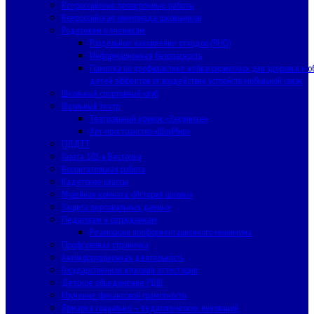
Всероссийские проверочные работы
Всероссийская олимпиада школьников
Родителям и ученикам
Раздельное накопление отходов (РНО)
Информационная безопасность
Памятка по профилактике неблагоприятных для здоровья и о
детей эффектов от воздействия устройств мобильной связи
Школьный спортивный клуб
Школьный театр
Театральный кружок «Закулисье»
Арт-пространство «ШоуМир»
ПДДТТ
Газета 101-я Весточка
Воспитательная работа
Кадетские классы
Музейная комната «История школы»
Защита персональных данных
Педагогам и сотрудникам
Реализация профориентационного минимума
Профсоюзная страничка
Антикоррупционная деятельность
Государственная итоговая аттестация
Детское объединение РДШ
Изучение финансовой грамотности
Ярмарка социально — педагогических инноваций